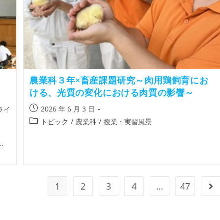
農業科３年×畜産課題研究～肉用鶏飼育にお
ける、光質の変化における肉質の影響～
2026 年 6 月 3 日
ライ
トピック
/
農業科
/
授業・実習風景
…
1
2
3
4
…
47