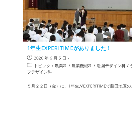
1年生EXPERITIMEがありました！
2026 年 6 月 5 日
トピック
/
農業科
/
農業機械科
/
造園デザイン科
/
フデザイン科
５月２２日（金）に、1年生がEXPERITIMEで藤田地区の