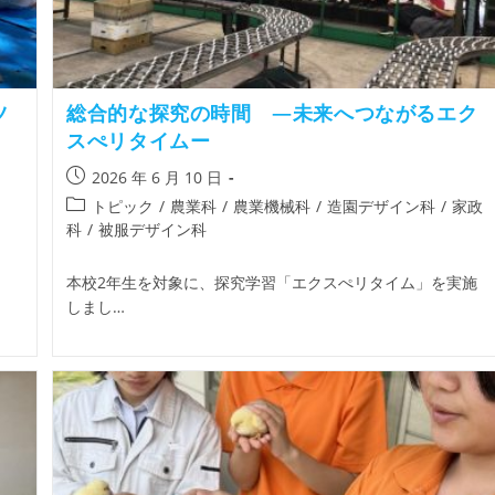
ツ
総合的な探究の時間 ―未来へつながるエク
スぺリタイムー
2026 年 6 月 10 日
トピック
/
農業科
/
農業機械科
/
造園デザイン科
/
家政
科
/
被服デザイン科
本校2年生を対象に、探究学習「エクスぺリタイム」を実施
しまし…