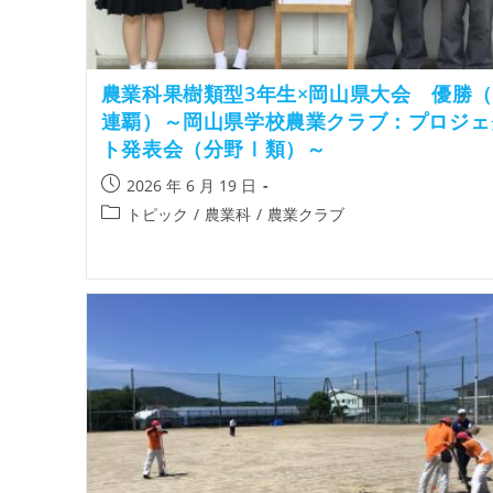
農業科果樹類型3年生×岡山県大会 優勝
連覇）～岡山県学校農業クラブ：プロジェ
ト発表会（分野Ⅰ類）～
2026 年 6 月 19 日
トピック
/
農業科
/
農業クラブ