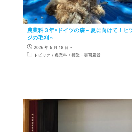
農業科３年×ドイツの森～夏に向けて！ヒ
ジの毛刈～
2026 年 6 月 18 日
トピック
/
農業科
/
授業・実習風景