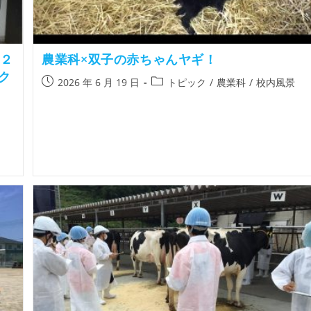
（２
農業科×双子の赤ちゃんヤギ！
ク
2026 年 6 月 19 日
トピック
/
農業科
/
校内風景