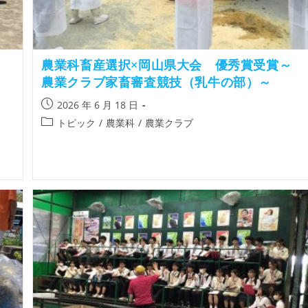
農業科畜産選択×岡山県大会 優秀賞受賞～
農業クラブ家畜審査競技（乳牛の部）～
2026 年 6 月 18 日
トピック
/
農業科
/
農業クラブ