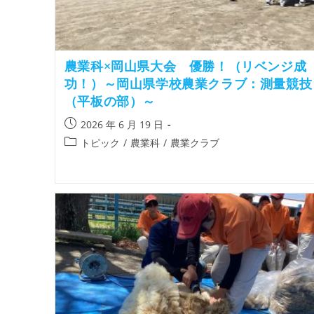
農業科×岡山県大会 優勝！（リベンジ成
功！）～岡山県学校農業クラブ：測量競技
（平板の部）～
2026 年 6 月 19 日
トピック
/
農業科
/
農業クラブ