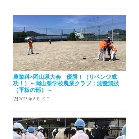
農業科×岡山県大会 優勝！（リベンジ成
功！）～岡山県学校農業クラブ：測量競技
（平板の部）～
2026 年 6 月 19 日