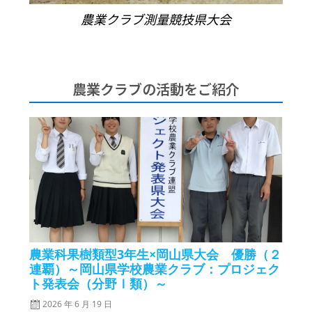
農業クラブ測量競技県大会
農業クラブの活動をご紹介
農業科果樹類型3年生×岡山県大会 優勝（２
連覇）～岡山県学校農業クラブ：プロジェク
ト発表会（分野Ⅰ類）～
2026 年 6 月 19 日