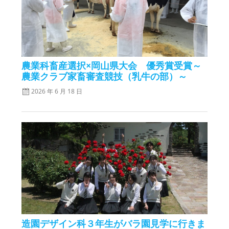
農業科畜産選択×岡山県大会 優秀賞受賞～
農業クラブ家畜審査競技（乳牛の部）～
2026 年 6 月 18 日
造園デザイン科３年生がバラ園見学に行きま