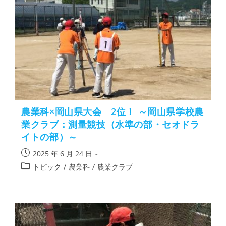
農業科×岡山県大会 2位！ ～岡山県学校農
業クラブ：測量競技（水準の部・セオドラ
イトの部）～
2025 年 6 月 24 日
トピック
/
農業科
/
農業クラブ