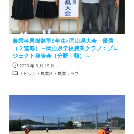
農業科果樹類型3年生×岡山県大会 優勝
（２連覇）～岡山県学校農業クラブ：プロ
ジェクト発表会（分野Ⅰ類）～
2026 年 6 月 19 日
トピック
/
農業科
/
農業クラブ