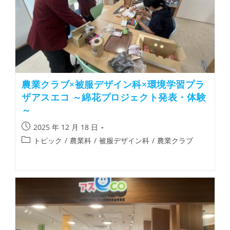
農業クラブ×被服デザイン科×環境学習プラ
ザアスエコ ～綿花プロジェクト発表・体験
～
2025 年 12 月 18 日
トピック
/
農業科
/
被服デザイン科
/
農業クラブ