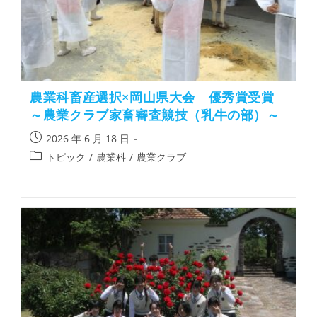
農業科畜産選択×岡山県大会 優秀賞受賞
～農業クラブ家畜審査競技（乳牛の部）～
2026 年 6 月 18 日
トピック
/
農業科
/
農業クラブ