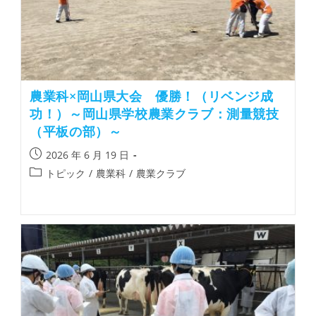
農業科×岡山県大会 優勝！（リベンジ成
功！）～岡山県学校農業クラブ：測量競技
（平板の部）～
2026 年 6 月 19 日
トピック
/
農業科
/
農業クラブ