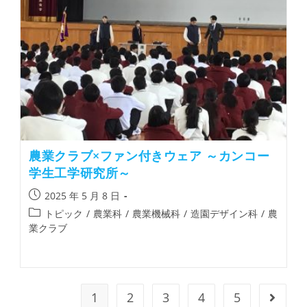
農業クラブ×ファン付きウェア ～カンコー
学生工学研究所～
2025 年 5 月 8 日
トピック
/
農業科
/
農業機械科
/
造園デザイン科
/
農
業クラブ
1
2
3
4
5