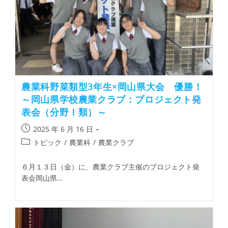
農業科野菜類型3年生×岡山県大会 優勝！
～岡山県学校農業クラブ：プロジェクト発
表会（分野Ⅰ類）～
2025 年 6 月 16 日
トピック
/
農業科
/
農業クラブ
６月１３日（金）に、農業クラブ主催のプロジェクト発
表会岡山県…