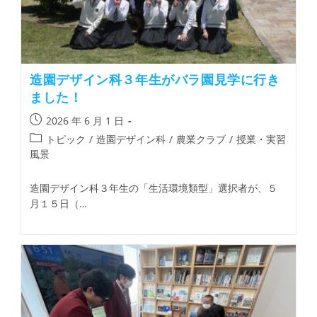
造園デザイン科３年生がバラ園見学に行き
ました！
2026 年 6 月 1 日
トピック
/
造園デザイン科
/
農業クラブ
/
授業・実習
風景
造園デザイン科３年生の「生活環境類型」選択者が、５
月１５日（…