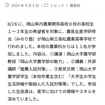
2025 年 9 月 5 日
トピック
/
農業科
8/2６に、岡山県内農業関係高校８校の高校生
１～３年生の希望
者を対象に、農高生進学研修
会（みのり塾）が岡山県立高松農業高
等学校で
行われました。本校の農業科からは１１名が参
加しました
。内容は、①講演：岡山大学農学部
教授「岡山大学農学部の魅力」
、②講義：外部
講師「推薦入試対策」、③意見交換：
岡山大学
農学部学生（本校卒業生含む）「
大学生の学生
生活詳細や取組んだ入試対策等」でした。
参加
した生徒達は、進学に向けての情報やスキルを
深めていました
。