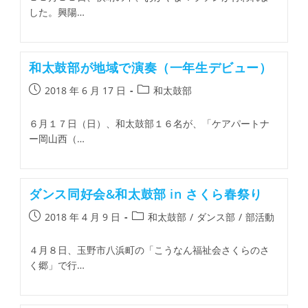
した。興陽…
和太鼓部が地域で演奏（一年生デビュー）
2018 年 6 月 17 日
和太鼓部
６月１７日（日）、和太鼓部１６名が、「ケアパートナ
ー岡山西（…
ダンス同好会&和太鼓部 in さくら春祭り
2018 年 4 月 9 日
和太鼓部
/
ダンス部
/
部活動
４月８日、玉野市八浜町の「こうなん福祉会さくらのさ
く郷」で行…