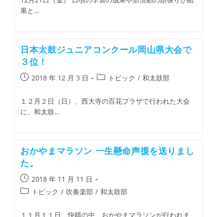
果と…
日本太鼓ジュニアコンクール岡山県大会で
３位！
2018 年 12 月 3 日
トピック
/
和太鼓部
１２月２日（日）、西大寺の百花プラザで行われた大会
に、和太鼓…
おかやまマラソン 一生懸命声援を送りまし
た。
2018 年 11 月 11 日
トピック
/
吹奏楽部
/
和太鼓部
１１月１１日、快晴の中、おかやまマラソンが行われま