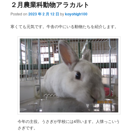
２月農業科動物アラカルト
Posted on
2023 年 2 月 12 日
by
koyohigh100
寒くても元気です。牛舎の中にいる動物たちを紹介します。
今年の主役。うさぎが学校には4羽います。人懐っこいう
さぎです。