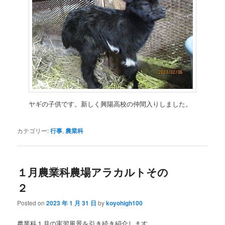
ヤギの子供です。新しく興陽高校の仲間入りしました。
カテゴリー:
行事
,
農業科
１月農業科農場アラカルトその
２
Posted on
2023 年 1 月 31 日
by
koyohigh100
農業科１月の実習風景を引き続き紹介します。