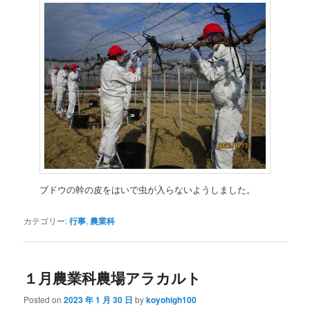
ブドウの幹の皮をはいで虫が入らないようしました。
カテゴリー:
行事
,
農業科
１月農業科農場アラカルト
Posted on
2023 年 1 月 30 日
by
koyohigh100