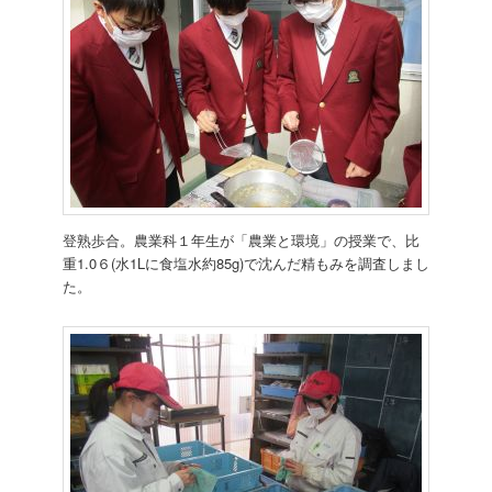
登熟歩合。農業科１年生が「農業と環境」の授業で、比
重1.0６(水1Lに食塩水約85g)で沈んだ精もみを調査しまし
た。