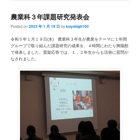
農業科３年課題研究発表会
Posted on
2023 年 1 月 19 日
by
koyohigh100
令和５年１月１９日(木) 農業科３年生が農業をテーマに１年間
グループで取り組んだ課題研究の成果を、４時間にわたり興陽館
で発表しました。質疑応答では、１，２年生からも活発に質問が
なされました。