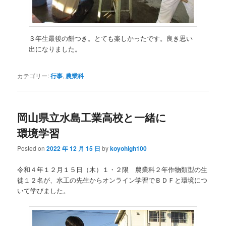
３年生最後の餅つき。とても楽しかったです。良き思い
出になりました。
カテゴリー:
行事
,
農業科
岡山県立水島工業高校と一緒に
環境学習
Posted on
2022 年 12 月 15 日
by
koyohigh100
令和４年１２月１５日（木）１・２限 農業科２年作物類型の生
徒１２名が、水工の先生からオンライン学習でＢＤＦと環境につ
いて学びました。