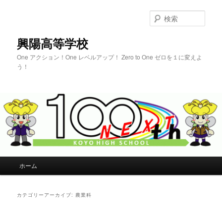
検
索
興陽高等学校
One アクション！One レベルアップ！ Zero to One ゼロを１に変えよ
う！
メインメニュー
ホーム
メインコンテンツへ移動
サブコンテンツへ移動
カテゴリーアーカイブ:
農業科