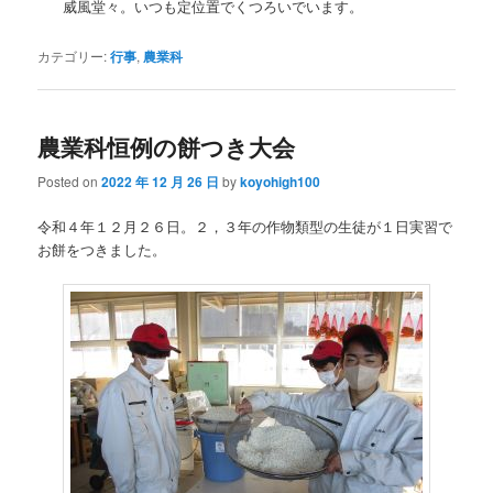
威風堂々。いつも定位置でくつろいでいます。
カテゴリー:
行事
,
農業科
農業科恒例の餅つき大会
Posted on
2022 年 12 月 26 日
by
koyohigh100
令和４年１２月２６日。２，３年の作物類型の生徒が１日実習で
お餅をつきました。