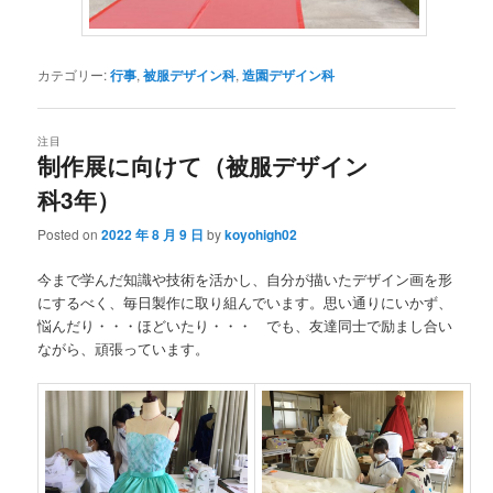
カテゴリー:
行事
,
被服デザイン科
,
造園デザイン科
注目
制作展に向けて（被服デザイン
科3年）
Posted on
2022 年 8 月 9 日
by
koyohigh02
今まで学んだ知識や技術を活かし、自分が描いたデザイン画を形
にするべく、毎日製作に取り組んでいます。思い通りにいかず、
悩んだり・・・ほどいたり・・・ でも、友達同士で励まし合い
ながら、頑張っています。