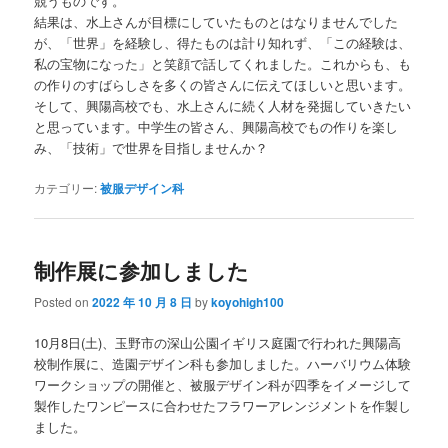
競うものです。
結果は、水上さんが目標にしていたものとはなりませんでした
が、「世界」を経験し、得たものは計り知れず、「この経験は、
私の宝物になった」と笑顔で話してくれました。これからも、も
の作りのすばらしさを多くの皆さんに伝えてほしいと思います。
そして、興陽高校でも、水上さんに続く人材を発掘していきたい
と思っています。中学生の皆さん、興陽高校でもの作りを楽し
み、「技術」で世界を目指しませんか？
カテゴリー:
被服デザイン科
制作展に参加しました
Posted on
2022 年 10 月 8 日
by
koyohigh100
10月8日(土)、玉野市の深山公園イギリス庭園で行われた興陽高
校制作展に、造園デザイン科も参加しました。ハーバリウム体験
ワークショップの開催と、被服デザイン科が四季をイメージして
製作したワンピースに合わせたフラワーアレンジメントを作製し
ました。