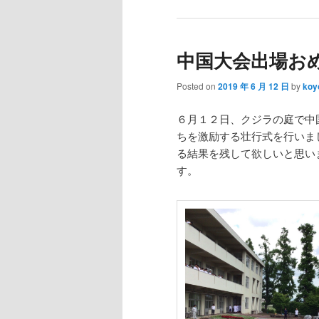
中国大会出場お
Posted on
2019 年 6 月 12 日
by
koy
６月１２日、クジラの庭で中
ちを激励する壮行式を行いま
る結果を残して欲しいと思い
す。