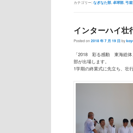
カテゴリー:
なぎなた部
,
卓球部
,
弓道
インターハイ壮
Posted on
2018 年 7 月 19 日
by
koy
「2018 彩る感動 東海
部が出場します。
1学期の終業式に先立ち、壮