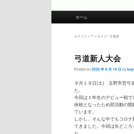
メインメニュー
ホーム
メインコンテンツへ移動
サブコンテンツへ移動
カテゴリーアーカイブ:
弓道部
弓道新人大会
Posted on
2020 年 9 月 19 日
by
koy
９月１９日(土) 玉野市営
た。
今回は１年生のデビュー戦で
休校となったため部活動の開
ています。
しかし、そんな中でもコロナ
てきました。今回は矢どころ
た。