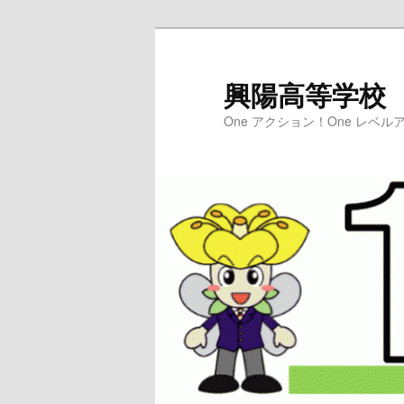
興陽高等学校
One アクション！One レベルア