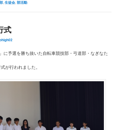
部
,
生徒会
,
部活動
行式
ohigh02
総体」に予選を勝ち抜いた自転車競技部・弓道部・なぎなた
行式が行われました。