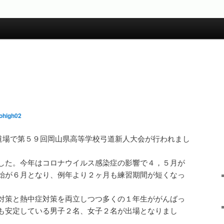
ohigh02
弓道場で第５９回岡山県高等学校弓道新人大会が行われまし
した。今年はコロナウイルス感染症の影響で４，５月が
始が６月となり、例年より２ヶ月も練習期間が短くなっ
対策と熱中症対策を両立しつつ多くの１年生ががんばっ
も安定している男子２名、女子２名が出場となりまし