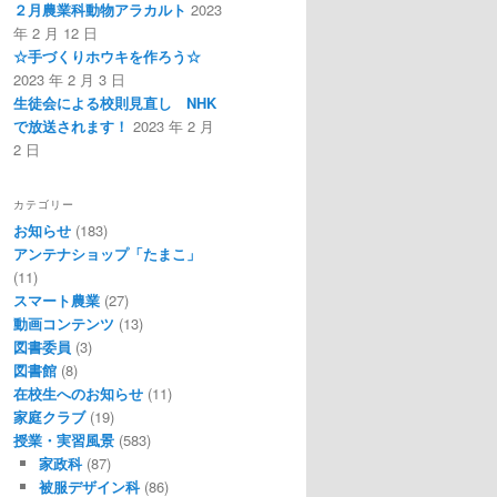
２月農業科動物アラカルト
2023
年 2 月 12 日
☆手づくりホウキを作ろう☆
2023 年 2 月 3 日
生徒会による校則見直し NHK
で放送されます！
2023 年 2 月
2 日
カテゴリー
お知らせ
(183)
アンテナショップ「たまこ」
(11)
スマート農業
(27)
動画コンテンツ
(13)
図書委員
(3)
図書館
(8)
在校生へのお知らせ
(11)
家庭クラブ
(19)
授業・実習風景
(583)
家政科
(87)
被服デザイン科
(86)