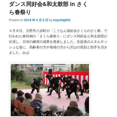
ダンス同好会&和太鼓部 in さく
ら春祭り
Posted on
2018 年 4 月 8 日
by
koyohigh02
４月８日、玉野市八浜町の「こうなん福祉会さくらのさく郷」で
行われた春恒例の「さくら春祭り」にダンス同好会と和太鼓部が
出演し、日頃の練習の成果を発表しました。生徒達のエネルギッ
シュな姿に、高齢者の方や地域の方から沢山の笑顔と拍手を頂き
ました。(o,y)