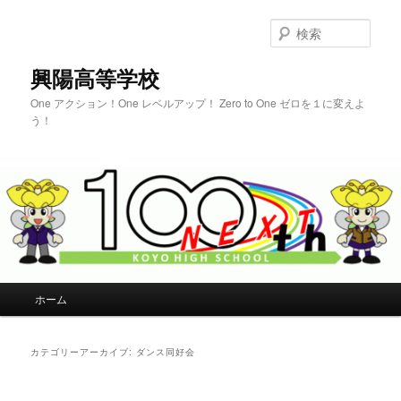
検
索
興陽高等学校
One アクション！One レベルアップ！ Zero to One ゼロを１に変えよ
う！
メインメニュー
ホーム
メインコンテンツへ移動
サブコンテンツへ移動
カテゴリーアーカイブ:
ダンス同好会