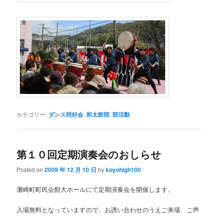
カテゴリー:
ダンス同好会
,
和太鼓部
,
部活動
第１０回定期演奏会のおしらせ
Posted on
2009 年 12 月 10 日
by
koyohigh100
灘崎町町民会館大ホールにて定期演奏会を開催します。
入場無料となっていますので、お誘い合わせのうえご来場、ご声