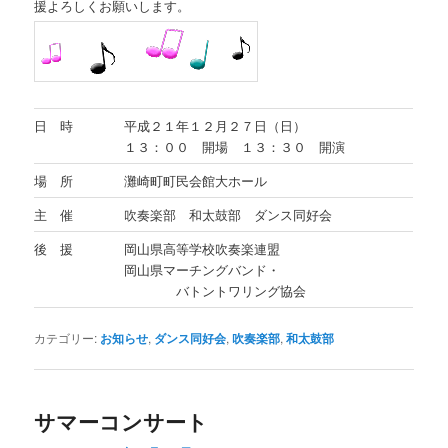
援よろしくお願いします。
日 時
平成２１年１２月２７日（日）
１３：００ 開場 １３：３０ 開演
場 所
灘崎町町民会館大ホール
主 催
吹奏楽部 和太鼓部 ダンス同好会
後 援
岡山県高等学校吹奏楽連盟
岡山県マーチングバンド・
バトントワリング協会
カテゴリー:
お知らせ
,
ダンス同好会
,
吹奏楽部
,
和太鼓部
サマーコンサート