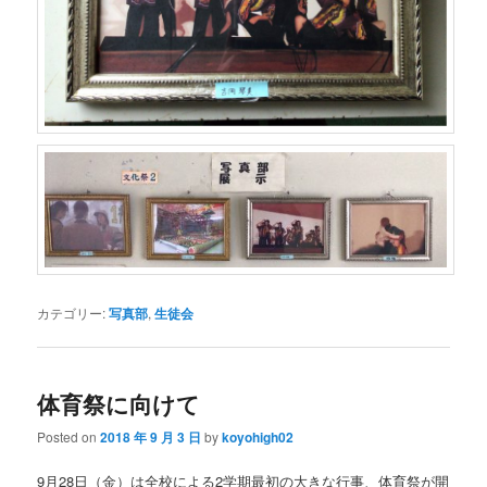
カテゴリー:
写真部
,
生徒会
体育祭に向けて
Posted on
2018 年 9 月 3 日
by
koyohigh02
9月28日（金）は全校による2学期最初の大きな行事、体育祭が開