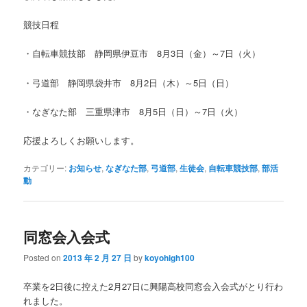
競技日程
・自転車競技部 静岡県伊豆市 8月3日（金）～7日（火）
・弓道部 静岡県袋井市 8月2日（木）～5日（日）
・なぎなた部 三重県津市 8月5日（日）～7日（火）
応援よろしくお願いします。
カテゴリー:
お知らせ
,
なぎなた部
,
弓道部
,
生徒会
,
自転車競技部
,
部活
動
同窓会入会式
Posted on
2013 年 2 月 27 日
by
koyohigh100
卒業を2日後に控えた2月27日に興陽高校同窓会入会式がとり行わ
れました。