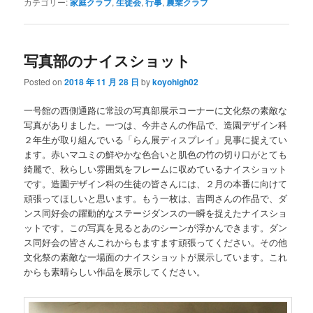
カテゴリー:
家庭クラブ
,
生徒会
,
行事
,
農業クラブ
写真部のナイスショット
Posted on
2018 年 11 月 28 日
by
koyohigh02
一号館の西側通路に常設の写真部展示コーナーに文化祭の素敵な
写真がありました。一つは、今井さんの作品で、造園デザイン科
２年生が取り組んでいる「らん展ディスプレイ」見事に捉えてい
ます。赤いマユミの鮮やかな色合いと肌色の竹の切り口がとても
綺麗で、秋らしい雰囲気をフレームに収めているナイスショット
です。造園デザイン科の生徒の皆さんには、２月の本番に向けて
頑張ってほしいと思います。もう一枚は、吉岡さんの作品で、ダ
ンス同好会の躍動的なステージダンスの一瞬を捉えたナイスショ
ットです。この写真を見るとあのシーンが浮かんできます。ダン
ス同好会の皆さんこれからもますます頑張ってください。その他
文化祭の素敵な一場面のナイスショットが展示しています。これ
からも素晴らしい作品を展示してください。