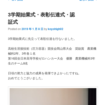
3学期始業式・表彰伝達式・認
証式
Posted on
2019 年 1 月 8 日
by
koyohigh02
3学期始業式に先立って表彰伝達を行ないました。
高校生溶接技術（圧力容器）競技会岡山県大会 奨励賞 農業機
械科2年、3年各１名
第16回全日本高等学校ゼロハンカー大会 優勝 農業機械科3年
生のチーム8名
日頃の努力と協力の成果を発揮できよかったですね。
おめでとうございました。