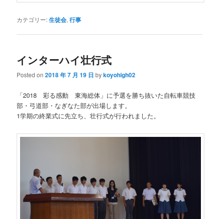
カテゴリー:
生徒会
,
行事
インターハイ壮行式
Posted on
2018 年 7 月 19 日
by
koyohigh02
「2018 彩る感動 東海総体」に予選を勝ち抜いた自転車競技
部・弓道部・なぎなた部が出場します。
1学期の終業式に先立ち、壮行式が行われました。