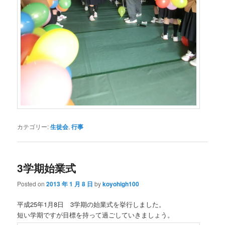
カテゴリー:
生徒会
,
行事
3学期始業式
Posted on
2013 年 1 月 8 日
by
koyohigh100
平成25年1月8日 3学期の始業式を挙行しました。
短い学期ですが目標を持って過ごしていきましょう。