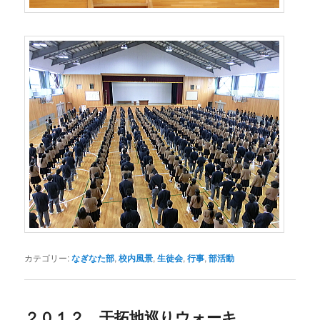
カテゴリー:
なぎなた部
,
校内風景
,
生徒会
,
行事
,
部活動
２０１２ 干拓地巡りウォーキ