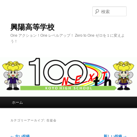
検
索
興陽高等学校
One アクション！One レベルアップ！ Zero to One ゼロを１に変えよ
う！
メインメニュー
ホーム
メインコンテンツへ移動
サブコンテンツへ移動
カテゴリーアーカイブ:
生徒会
投稿ナビゲーション
←
古い投稿
新しい投稿
→