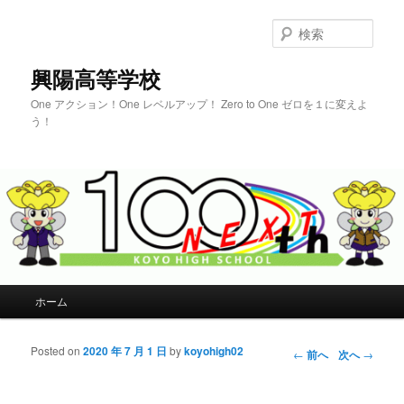
検
索
興陽高等学校
One アクション！One レベルアップ！ Zero to One ゼロを１に変えよ
う！
メインメニュー
ホーム
メインコンテンツへ移動
サブコンテンツへ移動
Posted on
2020 年 7 月 1 日
by
koyohigh02
投稿ナビゲー
←
前へ
次へ
→
ション