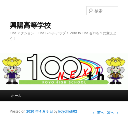
検
索
興陽高等学校
One アクション！One レベルアップ！ Zero to One ゼロを１に変えよ
う！
メインメニュー
ホーム
メインコンテンツへ移動
サブコンテンツへ移動
Posted on
2020 年 4 月 8 日
by
koyohigh02
投稿ナビゲー
←
前へ
次へ
→
ション