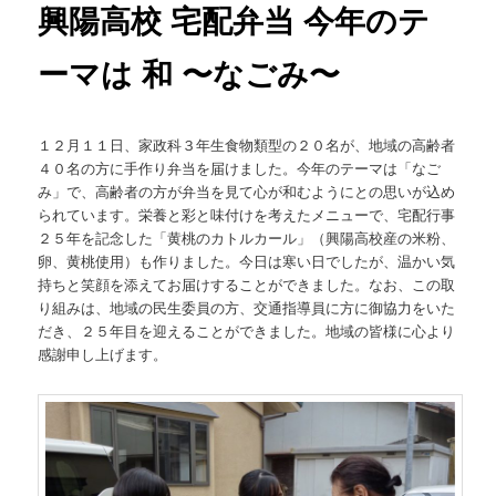
興陽高校 宅配弁当 今年のテ
ーマは 和 〜なごみ〜
１２月１１日、家政科３年生食物類型の２０名が、地域の高齢者
４０名の方に手作り弁当を届けました。今年のテーマは「なご
み」で、高齢者の方が弁当を見て心が和むようにとの思いが込め
られています。栄養と彩と味付けを考えたメニューで、宅配行事
２５年を記念した「黄桃のカトルカール」（興陽高校産の米粉、
卵、黄桃使用）も作りました。今日は寒い日でしたが、温かい気
持ちと笑顔を添えてお届けすることができました。なお、この取
り組みは、地域の民生委員の方、交通指導員に方に御協力をいた
だき、２５年目を迎えることができました。地域の皆様に心より
感謝申し上げます。