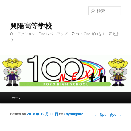
検
索
興陽高等学校
One アクション！One レベルアップ！ Zero to One ゼロを１に変えよ
う！
メインメニュー
ホーム
メインコンテンツへ移動
サブコンテンツへ移動
Posted on
2018 年 12 月 11 日
by
koyohigh02
投稿ナビゲー
←
前へ
次へ
→
ション