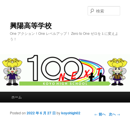
検
索
興陽高等学校
One アクション！One レベルアップ！ Zero to One ゼロを１に変えよ
う！
メインメニュー
ホーム
メインコンテンツへ移動
サブコンテンツへ移動
Posted on
2022 年 6 月 27 日
by
koyohigh02
投稿ナビゲー
←
前へ
次へ
→
ション